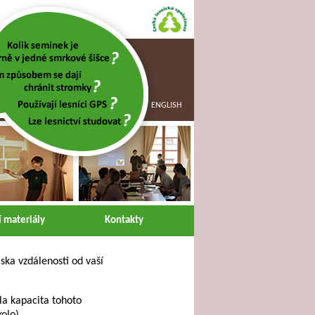
ENGLISH
 materiály
Kontakty
iska vzdálenosti od vaší
yla kapacita tohoto