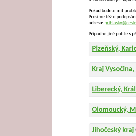
místního kola již naplně
Pokud budete mít probl
Prosíme též o podepsán
adresu:
prihlasky@cesle
Případné jiné potíže s 
Plzeňský, Karl
Kraj Vysočina,
Liberecký, Krá
Olomoucký, Mo
Jihočeský kraj