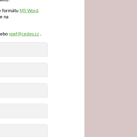
kolo).
ve formátu
MS Word
.
te na
ebo
ypef@cesles.cz
.