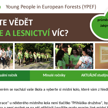
uální ročník
Minulé ročníky
AKTUÁLNÍ studijní
terém se nachází vaše škola a vyberte si místní kolo, které vám z hled
race" u některého místního kola není tlačítko "Přihláška družstva", b