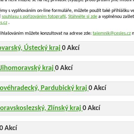
na a není možné se na něj přihlásit (využijte proto prosím jiné místní 
émy s vyplňováním on-line formuláře, můžete použít také přihlášku 
í
souhlasu s pořizováním fotografií
.
Stáhněte si zde
a vyplněnou zašle
s.cz
.
přihlašováním můžete konzultovat na adrese zde:
tajemnik@cesles.cz
n
ovarský, Ústecký kraj
0 Akcí
 Jihomoravský kraj
0 Akcí
lovéhradecký, Pardubický kraj
0 Akcí
ravskoslezský, Zlínský kraj
0 Akcí
0 Akcí