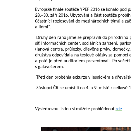
Evropské finále soutěže YPEF 2016 se konalo pod pat
28.–30. září 2016. Ubytování a část soutěže probíh
účastníci rozlosováni do mezinárodních týmů a zač
a lidmi“.
Druhý den ráno jsme se přepravili do přírodního 
síť informačních center, sociálních zařízení, park
(lanová centra, průlezky, dřevěné prvky, domečky
družstva odpovídala na testové otázky za pomocí e
a poté je před auditoriem prezentovali. Po večeři
s galavečerem.
Třetí den proběhla exkurze v lesnickém a dřevařs
Zástupci ČR se umístili na 4. a 9. místě z celkově 
Výsledkovou listinu si můžete prohlédnout
zde
.