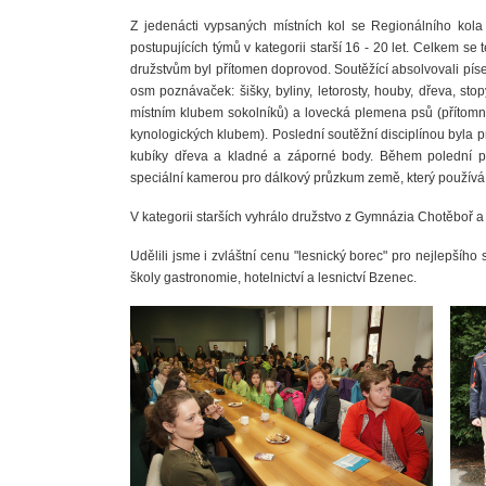
Z jedenácti vypsaných místních kol se Regionálního kola 
postupujících týmů v kategorii starší 16 - 20 let. Celkem s
družstvům byl přítomen doprovod. Soutěžící absolvovali pís
osm poznávaček: šišky, byliny, letorosty, houby, dřeva, sto
místním klubem sokolníků) a lovecká plemena psů (přítomn
kynologických klubem). Poslední soutěžní disciplínou byla 
kubíky dřeva a kladné a záporné body. Během polední př
speciální kamerou pro dálkový průzkum země, který použív
V kategorii starších vyhrálo družstvo z Gymnázia Chotěboř 
Udělili jsme i zvláštní cenu "lesnický borec" pro nejlepšíh
školy gastronomie, hotelnictví a lesnictví Bzenec.