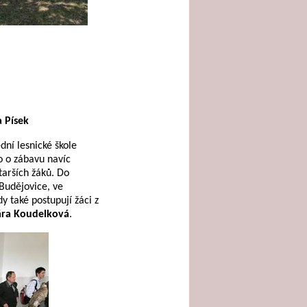
a Písek
dní lesnické škole
o o zábavu navíc
tarších žáků. Do
Budějovice, ve
edy také postupují žáci z
ára Koudelková
.