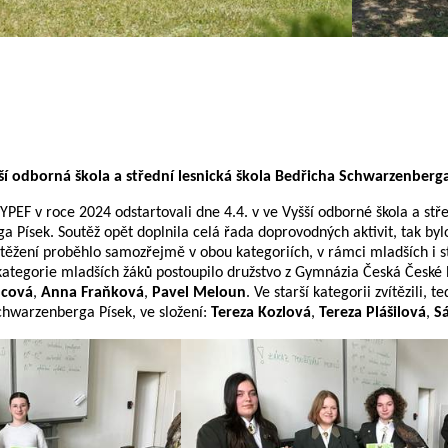
šší odborná škola a střední lesnická škola Bedřicha Schwarzenberg
YPEF v roce 2024 odstartovali dne 4.4. v ve Vyšší odborné škola a stře
 Písek. Soutěž opět doplnila celá řada doprovodných aktivit, tak byl
ěžení proběhlo samozřejmě v obou kategoriích, v rámci mladších i s
kategorie mladších žáků postoupilo družstvo z Gymnázia Česká České 
ncová
,
Anna Fraňková
,
Pavel Meloun
. Ve starší kategorii zvítězili, t
chwarzenberga Písek, ve složení:
Tereza Kozlová
,
Tereza Plášilová
,
S