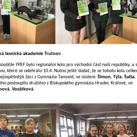
ská lesnická akademie Trutnov
 soutěže YPEF bylo regionální kolo pro východní část naší republiky, a 
v, které se odehrálo 10.4. Nutno ještě dodat, že se tohoto kola celke
nejúspěšnější žáci z Gymnázia Tanvald, ve složení:
Šimon
,
Týla
,
Šalša
.
ího postoupilo družstvo z Biskupského gymnázia Hradec Králové, ve
bová
,
Vosátková
.