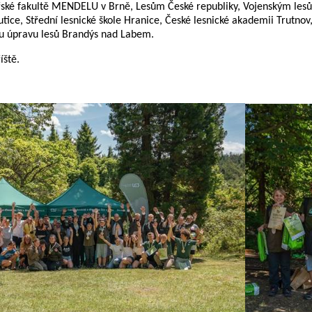
řské fakultě MENDELU v Brně, Lesům České republiky, Vojenským lesů
lutice, Střední lesnické škole Hranice, České lesnické akademii Trutnov,
u úpravu lesů Brandýs nad Labem.
íště.