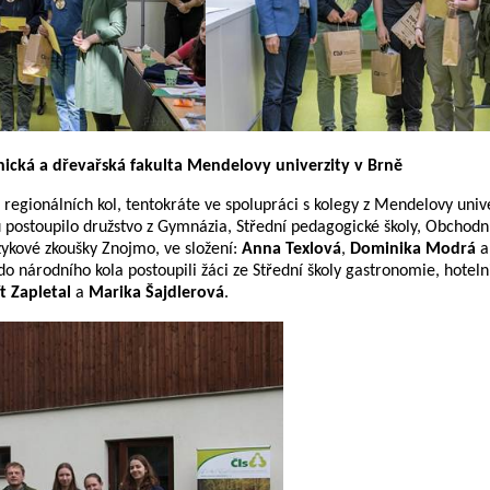
snická a dřevařská fakulta Mendelovy univerzity v Brně
z regionálních kol, tentokráte ve spolupráci s kolegy z Mendelovy unive
 postoupilo družstvo z Gymnázia, Střední pedagogické školy, Obchod
zykové zkoušky Znojmo, ve složení:
Anna Texlová
,
Dominika Modrá
do národního kola postoupili žáci ze Střední školy gastronomie, hotelni
t Zapletal
a
Marika Šajdlerová
.