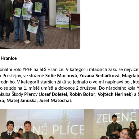
 Hranice
onální kolo YPEF na SLŠ Hranice. V kategorii mladších žáků se nejvíce 
 Prostějov, ve složení:
Sofie Muchová
,
Zuzana Sedláčková
,
Magdal
rodního. V kategorii starších žáků se jednalo o velmi napínavý boj, k
to se zde na 1. místě umístila dokonce 2 družstva. Do národního kola 
akuba Škody Přerov (
Josef Doležel
,
Robin Botor
,
Vojtěch Herinek
) a
ka
,
Matěj Januška
,
Josef Matocha
).