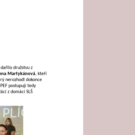
dařilo družstvu z
ena Martykánová
, kteří
terý nerozhodl dokonce
YPEF postupují tedy
 žáci z domácí SLŠ