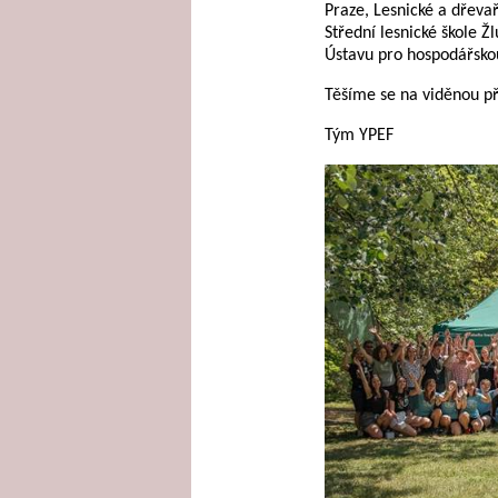
Praze, Lesnické a dřeva
Střední lesnické škole Ž
Ústavu pro hospodářsko
Těšíme se na viděnou př
Tým YPEF