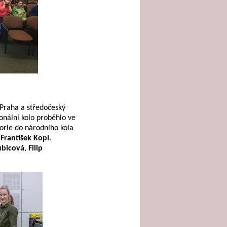
 Praha a středočeský
ionální kolo proběhlo ve
orie do národního kola
,
František Kopl
.
ubicová
,
Filip