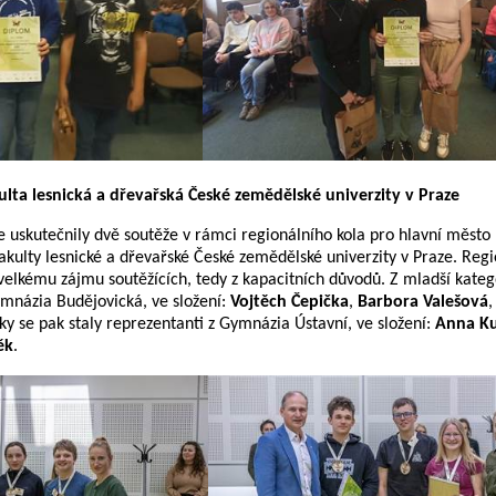
kulta lesnická a dřevařská České zemědělské univerzity v Praze
se uskutečnily dvě soutěže v rámci regionálního kola pro hlavní město
Fakulty lesnické a dřevařské České zemědělské univerzity v Praze. Reg
velkému zájmu soutěžících, tedy z kapacitních důvodů. Z mladší kateg
ymnázia Budějovická, ve složení:
Vojtěch Čepička
,
Barbora Valešová
ky se pak staly reprezentanti z Gymnázia Ústavní, ve složení:
Anna K
ěk
.