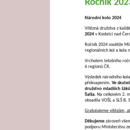
Ročník 20
Národní kolo 2024
Vítězná družstva z každé
2024
v Kostelci nad Čer
Ročník 2024 soutěže Mla
regionálních kol a kola
Vrcholem letošního ročn
6 regionů ČR.
Výsledek národního kola
překvapením.
Ve skuteč
družstvo mladších žáků 
Šalša
. Na celkovém 2. m
obsadila VOŠL a SLŠ B.
Gratulujeme vítězům, a
Děkujeme
zároveň všem 
podporu Ministerstvu ze