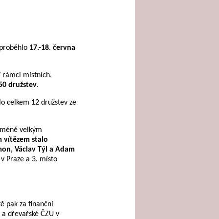
 proběhlo
17.-18
.
června
V rámci místních,
50 družstev
.
lo celkem 12 družstev ze
icméně velkým
 vítězem stalo
imon, Václav Týl a Adam
v Praze a 3. místo
ě pak za finanční
é a dřevařské ČZU v