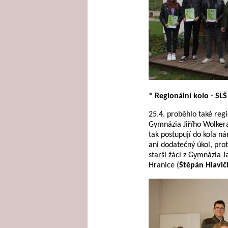
* Regionální kolo - SLŠ
25.4. proběhlo také regi
Gymnázia Jiřího Wolkera
tak postupují do kola ná
ani dodatečný úkol, pro
starší žáci z Gymnázia J
Hranice (
Štěpán Hlavič