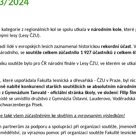
23/2024
 kategorie z regionálních kol se spolu utkala
v národním kole
, které
nými lesy (Lesy ČZU).
dí lidé v evropských lesích zaznamenal historickou
rekordní účast
. 
 národního, se
soutěže celkem zúčastnilo 1 927 účastníků z celkem 6
íku soutěže bylo pro ČR národní finále v Lesy ČZU, ve kterém se utka
, které uspořádala Fakulta lesnická a dřevařská - ČZU v Praze, byl n
ně nabité konkurenci starších soutěžících se absolutním národním
z Gymnázium Tanvald - oficiální stránka školy, ve složení: Filip Š
ístě se umístilo družstvo z Gymnázia Ústavní, Lauderovo, Voděradská 
 Schwarzenberga Písek.
le také všem zúčastněným ke skvělým a vyrovnaným výsledkům!
partnerům za podporu a spolupráci při organizaci soutěže, jmenovit
mědělství, za výraznou pomoc při organizaci soutěže Fakultě lesnick