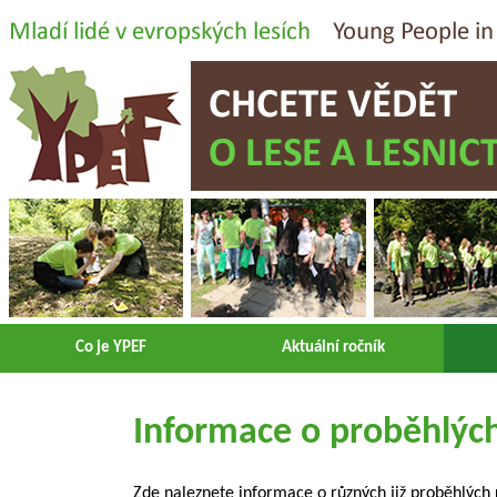
Co je YPEF
Aktuální ročník
Informace o proběhlých
Zde naleznete informace o různých již proběhlých 