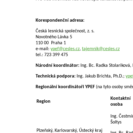
Korespondenční adresa:
Česká lesnická společnost, z. s.
Novotného Lávka 5
110 00 Praha 1
e-mail:
ypef@cesles.cz
,
tajemnik@cesles.cz
tel.: 723 399 475
Národní koordinátor:
Ing. Bc. Radka Stolariková,
Technická podpora:
Ing. Jakub Brichta, Ph.D.;
ype
Regionální koordinátoři YPEF
(na tyto osoby směr
Kontaktní
Region
osoba
Ing. Čestmí
Šoltys
Plzeňský, Karlovarský, Ústecký kraj
Ing. Bc. Ra