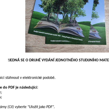
RUHÉ VYDÁNÍ JEDNOTNÉHO STUDIJNÍHO MATERI
ici stáhnout v elektronické podobě.
 do PDF je následující:
e;
u;
rny (Cíl) vyberte "Uložit jako PDF"
.