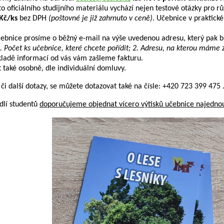
to oficiálního studijního materiálu vychází nejen testové otázky pro r
Kč/ks
bez DPH
(poštovné je již zahrnuto v ceně)
. Učebnice v praktic
čebnice prosíme o běžný e-mail na výše uvedenou adresu, který pak 
. Počet ks učebnice,
které chcete pořídit; 2. Adresu, na kterou máme z
kladě informací od vás vám zašleme fakturu.
 také osobně, dle individuální domluvy.
či další dotazy, se můžete dotazovat také na čísle: +420 723 399 475 
dlí studentů
doporučujeme objednat vícero výtisků učebnice najedno