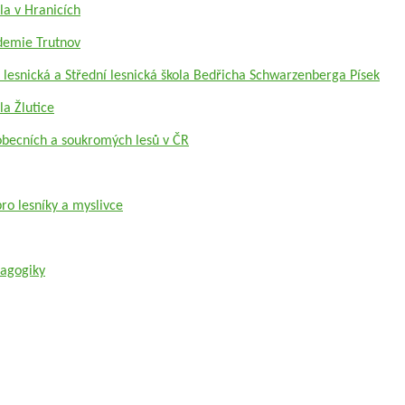
ola v Hranicích
demie Trutnov
 lesnická a Střední lesnická škola Bedřicha Schwarzenberga Písek
la Žlutice
 obecních a soukromých lesů v ČR
ro lesníky a myslivce
dagogiky