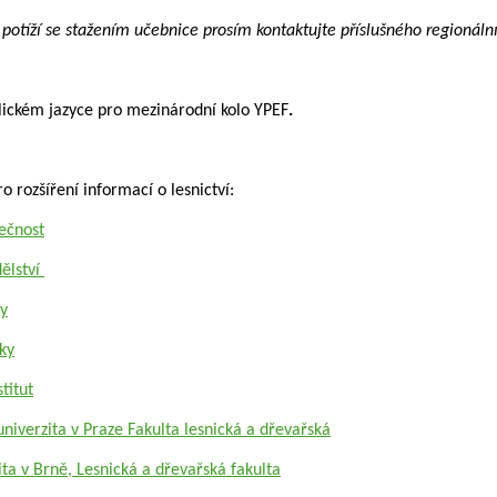
potíží se stažením učebnice prosím kontaktujte příslušného regionáln
lickém jazyce pro mezinárodní kolo YPEF
.
o rozšíření informací o lesnictví:
lečnost
ělství
ky
tky
titut
iverzita v Praze Fakulta lesnická a dřevařská
ta v Brně, Lesnická a dřevařská fakulta