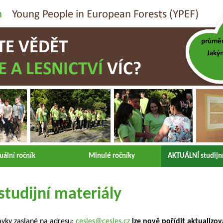
uální ročník
Minulé ročníky
AKTUÁLNÍ studijní
tudijní materiály
ávky zaslané na adresu:
cesles@cesles.cz
lze nově pořídit aktualizo