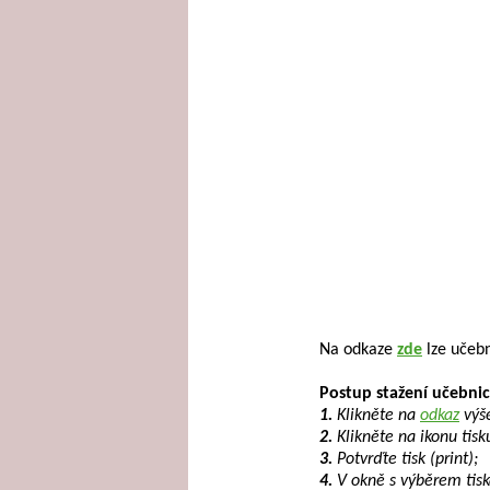
!JEDNÁ SE O D
Na odkaze
zde
lze učebn
Postup stažení učebnice
1.
Klikněte na
odkaz
výš
2.
Klikněte na ikonu tisk
3.
Potvrďte tisk (print);
4.
V okně s výběrem tiská