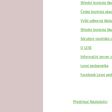
Střední lesnická šk
Česká lesnická aka
Vyšší odborná škola
Střední lesnická ško
Sdružení vlastníků
O LESE
Informační server p
Lesní pedagogika
Facebook Lesní pe
Předchozí
Následující