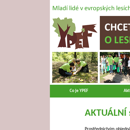
Co je YPEF
Akt
AKTUÁLNÍ s
Prostřednictvím objedn