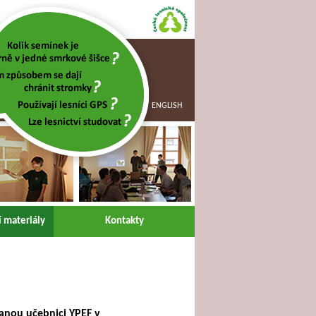
ENGLISH
 materiály
Kontakty
vanou učebnici YPEF v