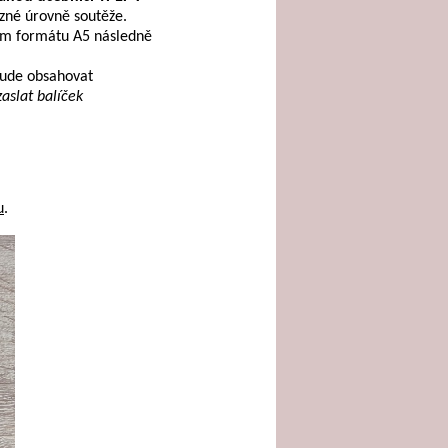
ůzné úrovně soutěže.
kém formátu A5 následně
bude obsahovat
aslat balíček
.
u
.