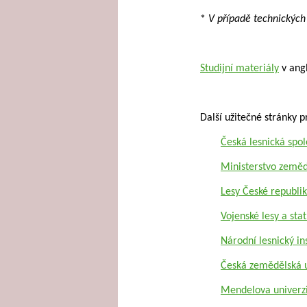
*
V případě technických 
Studijní materiály
v ang
Další užitečné stránky pr
Česká lesnická spo
Ministerstvo zeměd
Lesy České republi
Vojenské lesy a sta
Národní lesnický ins
Česká zemědělská un
Mendelova univerzi