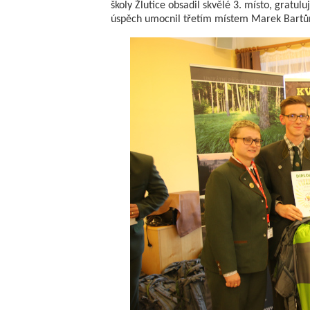
školy Žlutice obsadil skvělé 3. místo, gratul
úspěch umocnil třetím místem Marek Bartůn