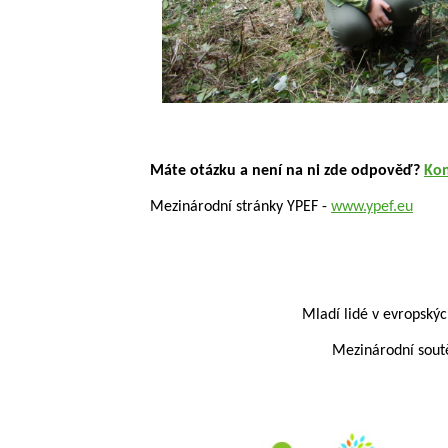
Máte otázku a není na ni zde odpověď?
Kon
Mezinárodní stránky YPEF -
www.ypef.eu
Mladí lidé v evropskýc
Mezinárodní soutě