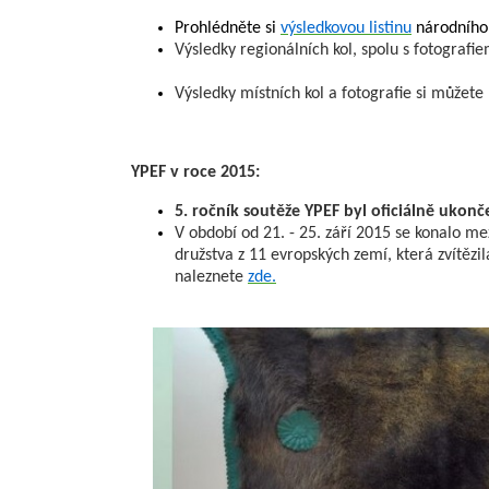
Prohlédněte si
výsledkovou listinu
národního 
Výsledky regionálních kol, spolu s fotograf
Výsledky místních kol a fotografie si můžet
YPEF v roce 2015:
5. ročník soutěže YPEF byl oficiálně ukonč
V období od 21. - 25. září 2015 se konalo m
družstva z 11 evropských zemí, která zvítězi
naleznete
zde.