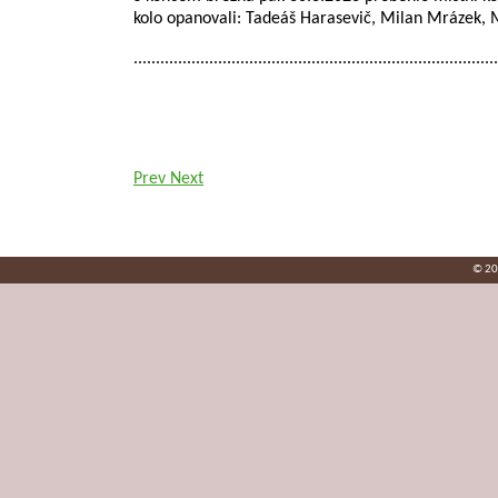
kolo opanovali: Tadeáš Harasevič, Milan Mrázek, 
..................................................................................
Prev
Next
© 20