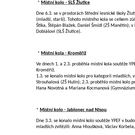
*
Místní kolo - SLŠ Žlutice
Dne 6.3. se v prostorách Střední lesnické školy Žlu
(mladší, starší). Tohoto místního kola se celkem zúč
Štika, Štěpán Blažek, Daniel Šmídl (ZŠ Manětín); v
Dobiášovi (SLŠ Žlutice).
*
Místní kola - Kroměříž
Ve dnech 1. a 2.3. proběhla místní kola soutěže Y
Kroměříž.
1.3. se konalo místní kolo pro kategorii mladších, v
Strouhalová (ZŠ Hulín); 2.3. proběhlo místní kolo pr
Hana Novotná a Mariana Kocmanová (Gymnázium 
*
Místní kolo - Jablonec nad Nisou
Dne 3.3. se konalo místní kolo soutěže YPEF v budo
mladších zvítězili: Anna Hloušková, Václav Korbela