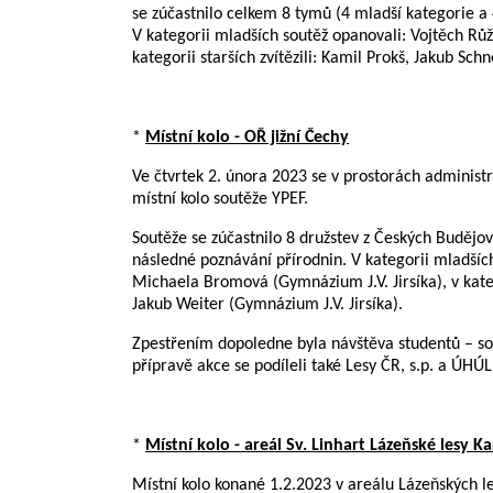
se zúčastnilo celkem 8 tymů (4 mladší kategorie a 
V kategorii mladších soutěž opanovali: Vojtěch Rů
kategorii starších zvítězili: Kamil Prokš, Jakub Sc
*
Místní kolo - OŘ jižní Čechy
Ve čtvrtek 2. února 2023 se v prostorách administr
místní kolo soutěže YPEF.
Soutěže se zúčastnilo 8 družstev z Českých Budějovi
následné poznávání přírodnin. V kategorii mladších 
Michaela Bromová (Gymnázium J.V. Jirsíka), v kateg
Jakub Weiter (Gymnázium J.V. Jirsíka).
Zpestřením dopoledne byla návštěva studentů – sok
přípravě akce se podíleli také Lesy ČR, s.p. a ÚH
*
Místní kolo - areál Sv. Linhart Lázeňské lesy K
Místní kolo konané 1.2.2023 v areálu Lázeňských les