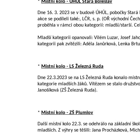
*
Místní kolo - ÚHÚL Stará Boleslav
Dne 16. 3. 2023 se v budově ÚHÚL, pobočky Stará B
akce se podíleli také:, LČR, s. p. (OŘ východní Č
proběhla v rámci obou kategorií: mladší/starší. Ce
Mladší kategorii opanovali: Vilém Luzar, Josef Ja
kategorii pak zvítězili: Adéla Janůrková, Lenka 
*
Místní kolo - LS Železná Ruda
Dne 22.3.2023 se na LS Železná Ruda konalo místní 
kategorie mladších žáků. Vítězem se stalo družst
Janošíková (ZŠ Železná Ruda).
*
Místní kolo - ZŠ Plumlov
Další místní kolo 22.3. se odehrálo na základní škol
mladších. Z výhry se těšili: Jana Procházková, Mic