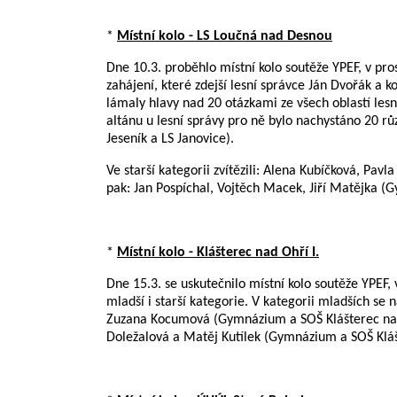
*
Místní kolo - LS Loučná nad Desnou
Dne 10.3. proběhlo místní kolo soutěže YPEF, v pro
zahájení, které zdejší lesní správce Ján Dvořák a ko
lámaly hlavy nad 20 otázkami ze všech oblastí lesn
altánu u lesní správy pro ně bylo nachystáno 20 r
Jeseník a LS Janovice).
Ve starší kategorii zvítězili: Alena Kubíčková, Pav
pak: Jan Pospíchal, Vojtěch Macek, Jiří Matějka 
*
Místní kolo - Klášterec nad Ohří I.
Dne 15.3. se uskutečnilo místní kolo soutěže YPEF, 
mladší i starší kategorie. V kategorii mladších se 
Zuzana Kocumová (Gymnázium a SOŠ Klášterec nad Oh
Doležalová a Matěj Kutílek (Gymnázium a SOŠ Kláš