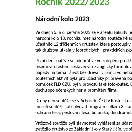
Ročník 2022/2023
Národní kolo 2023
Ve dnech 5. a 6. června 2023 se v areálu Fakulty l
národní kolo 13. ročníku mezinárodní soutěže Mlad
účastnilo 12 tříčlenných družstev, které postoupily 
tak družstva utkala v teoretických i praktických zk
První den soutěže se odehrál ve velkolepém prostře
písemným testem sestaveným z anglicky formulovan
nápady na téma "Život bez dřeva" v rámci volného
soutěžních aktivit byla pro účastníky připravena 
pomůcek FLD ČZU, byl v provozu také fotokoutek, úč
duchu společenských her a promítání filmu.
Druhý den soutěže se v Arboretu ČZU v Kostelci nad
museli soutěžící absolvovat program celkem 8 stano
ochrana lesa, pěstování lesa, botanika, dendrometr
Vítězové soutěže byli slavnostně vyhlášeni za účast
zvítězilo družstvo ze Základní školy Starý Jičín, 