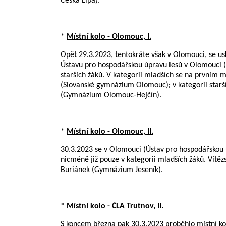
Česká Lípa).
*
Místní kolo - Olomouc, I.
Opět 29.3.2023, tentokráte však v Olomouci, se usk
Ústavu pro hospodářskou úpravu lesů v Olomouci (
starších žáků. V kategorii mladších se na prvním 
(Slovanské gymnázium Olomouc); v kategorii starších
(Gymnázium Olomouc-Hejčín).
*
Místní kolo - Olomouc, II.
30.3.2023 se v Olomouci (Ústav pro hospodářskou ú
nicméně již pouze v kategorii mladších žáků. Vítězst
Buriánek (Gymnázium Jeseník).
*
Místní kolo - ČLA Trutnov, II.
S koncem března pak 30.3.2023 proběhlo místní kol