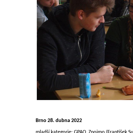
Brno
28. dubna 2022
mladší kategorie: GPAO, Znojmo (
František S