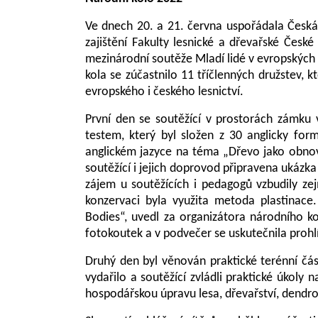
Ve dnech 20. a 21. června uspořádala Česká 
zajištění Fakulty lesnické a dřevařské Česk
mezinárodní soutěže Mladí lidé v evropských 
kola se zúčastnilo 11 tříčlenných družstev, k
evropského i českého lesnictví.
První den se soutěžící v prostorách zámku
testem, který byl složen z 30 anglicky for
anglickém jazyce na téma „Dřevo jako obnovi
soutěžící i jejich doprovod připravena ukázk
zájem u soutěžících i pedagogů vzbudily zej
konzervaci byla využita metoda plastinace
Bodies“, uvedl za organizátora národního k
fotokoutek a v podvečer se uskutečnila proh
Druhý den byl věnován praktické terénní čás
vydařilo a soutěžící zvládli praktické úkoly
hospodářskou úpravu lesa, dřevařství, dendrol