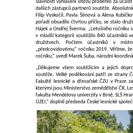
Slavností vyhlášení vítězů proběhlo za účast
dalších zástupců partnerů soutěže. Absolutn
Filip Vyskočil, Pavla Šímová a Alena Kubíčko
pořadí obsadilo čtvrtou příčku, se stalo dru
Hájek a Ondřej Šverma. „Letošního ročníku se
v mladší kategorii soutěžilo 840 účastníků v
družstvech. Počtem účastníků v míst
„předcovidovému“ ročníku 2019. Věříme, že 
ročníku,“ uvedl Marek Šuba, národní koordin
„Děkujeme všem soutěžícím a jejich dopr
soutěže. Velké poděkování patří ze strany Č
Fakultě lesnické a dřevařské ČZU v Praze za
kterými jsou Ministerstvo zemědělství ČR, Le
fakulta Mendelovy univerzity v Brně, SLŠ Hran
ÚZEI,“ doplnil předseda České lesnické společn